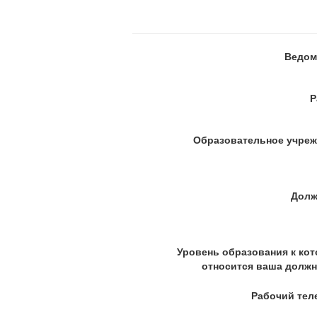
Ведом
Р
Образовательное учре
Долж
Уровень образования к ко
относится ваша долж
Рабочий тел