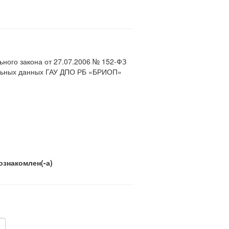
ьного закона от 27.07.2006 № 152-ФЗ
альных данных ГАУ ДПО РБ «БРИОП»
ознакомлен(-а)
, включая сбор, систематизацию,
ние. Целью обработки персональных
 (прием и передачу) моими
ер, обеспечивающих их защиту от
ляю за собой право отозвать свое