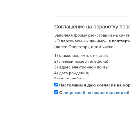
Соглашение на обработку пер
Заполняя форму регистрации на сайте 
«О персональных данных», я подтвер
(далее Оператор), в том числе:
1) фамилию, имя, отчество;
2) личный номер телефона;
3) адрес электронной почты;
4) дата рождения;
5) место работы;
6) должность.
Настоящим я даю согласие на об
С
лицензией на право ведения о
Предоставляю Оператору право осущес
накопление, хранение, обновление, и
данных является оказание мне услуг 
персональными данными с использова
несанкционированного доступа.
Настоящее согласие действует бессроч