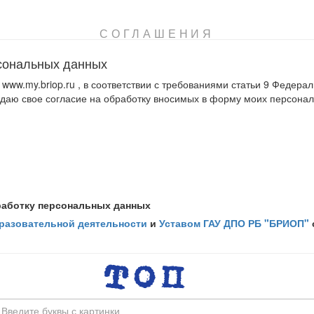
СОГЛАШЕНИЯ
сональных данных
www.my.briop.ru , в соответствии с требованиями статьи 9 Федерал
ждаю свое согласие на обработку вносимых в форму моих персон
работку персональных данных
бразовательной деятельности
и
Уставом ГАУ ДПО РБ "БРИОП"
твлять все действия (операции) с моими персональными данными
зменение, использование, обезличивание, блокирование, уничтоже
на основании заполненной формы. Оператор имеет право на обмен
нием машинных носителей или по каналам связи, с соблюдением м
но, срок хранения моих персональных данных не ограничен. Остав